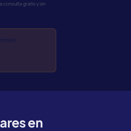
consulta gratis y sin
romiso.
ares en