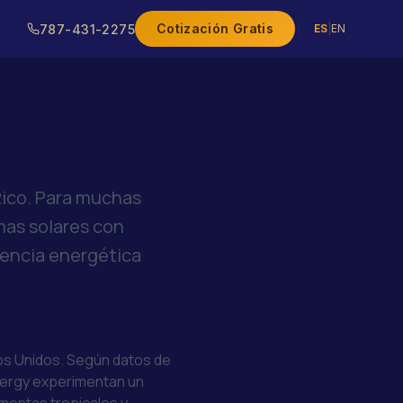
Cotización Gratis
787-431-2275
ES
|
EN
Solar para
Rico. Para muchas
emas solares con
dencia energética
dos Unidos. Según datos de
Energy experimentan un