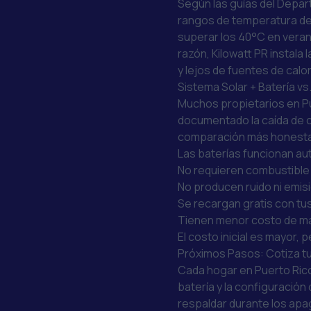
Según las
guías del Depa
rangos de temperatura de 
superar los 40°C en verano
razón, Kilowatt PR instala
y lejos de fuentes de calor
Sistema Solar + Batería v
Muchos propietarios en Pu
documentado la caída de 
comparación más honesta
Las baterías funcionan a
No requieren combustible
No producen ruido ni emi
Se recargan gratis con tu
Tienen menor costo de ma
El costo inicial es mayor,
Próximos Pasos: Cotiza tu
Cada hogar en Puerto Rico
batería y la configuració
respaldar durante los apa