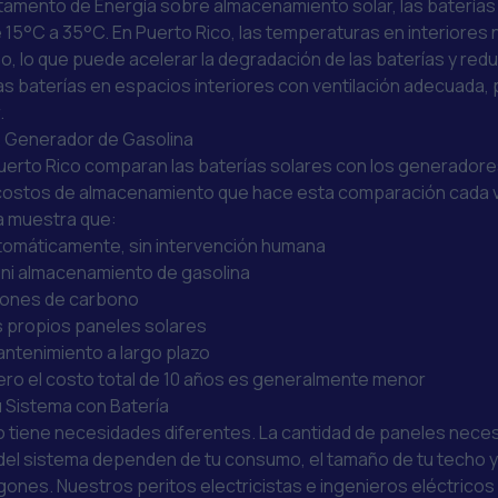
rtamento de Energía sobre almacenamiento solar
, las batería
15°C a 35°C. En Puerto Rico, las temperaturas en interiores
, lo que puede acelerar la degradación de las baterías y reduci
 las baterías en espacios interiores con ventilación adecuada, 
.
s. Generador de Gasolina
erto Rico comparan las baterías solares con los generadores
costos de almacenamiento que hace esta comparación cada v
 muestra que:
utomáticamente, sin intervención humana
 ni almacenamiento de gasolina
siones de carbono
s propios paneles solares
ntenimiento a largo plazo
 pero el costo total de 10 años es generalmente menor
 Sistema con Batería
 tiene necesidades diferentes. La cantidad de paneles necesa
n del sistema dependen de tu consumo, el tamaño de tu techo y
gones. Nuestros peritos electricistas e ingenieros eléctrico