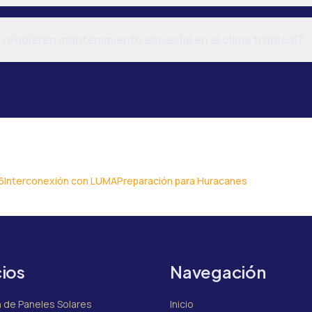
 requieren mantenimiento especial en el clima tropical?
6
Interconexión con LUMA
Preparación para Huracanes
cios
Navegación
n de Paneles Solares
Inicio