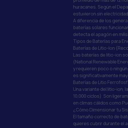
promedio de más de 12 hor
huracanes. Según el
Depa
estuvieron sin electricid
A diferencia de los gener
baterías solares funciona
detecta el apagón en milis
Tipos de Baterías para En
Baterías de Litio-Ion (R
Las baterías de litio-ion 
(National Renewable Ener
y requieren poco o ningún
es significativamente mayo
Baterías de Litio Ferrofos
Una variante del litio-ion,
10,000 ciclos). Son lige
en climas cálidos como Pu
¿Cómo Dimensionar tu Sis
El tamaño correcto de bat
quieres cubrir durante el