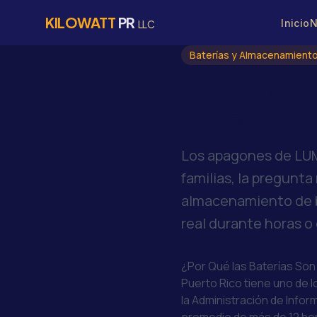
KILOWATT
PR
Inicio
N
LLC
Baterías y Almacenamient
Guía Compl
el Hogar en
Los apagones de LUM
familias, la pregunt
almacenamiento de b
real durante horas o 
¿Por Qué las Baterías So
Puerto Rico tiene uno de l
la
Administración de Infor