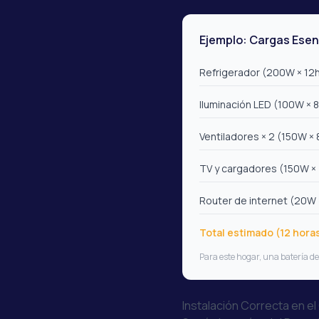
Ejemplo: Cargas Esen
Refrigerador (200W × 12
Iluminación LED (100W × 
Ventiladores × 2 (150W × 
TV y cargadores (150W ×
Router de internet (20W 
Total estimado (12 hora
Para este hogar, una batería 
Instalación Correcta en el