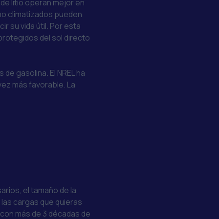
s de litio operan mejor en
 no climatizados pueden
r su vida útil. Por esta
protegidos del sol directo
 de gasolina. El
NREL
ha
ez más favorable. La
rios, el tamaño de la
 las cargas que quieras
s con más de 3 décadas de