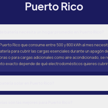
Puerto Rico
e batería necesita un hogar promedio en Puerto Rico?
Puerto Rico que consume entre 500 y 800 kWh al mes necesita
tería para cubrir las cargas esenciales durante un apagón de
oras o para cargas adicionales como aire acondicionado, se
nto exacto depende de qué electrodomésticos quieres cubrir
atería solar en Puerto Rico?
ías son las mejores para Puerto Rico?