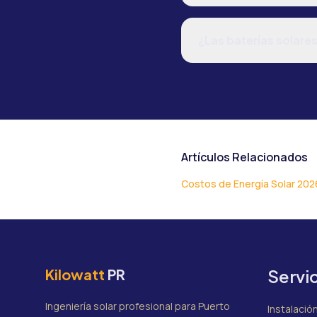
¿Las baterías solares
Artículos Relacionados
Costos de Energía Solar 202
Kilowatt
PR
Servi
Ingeniería solar profesional para Puerto
Instalació