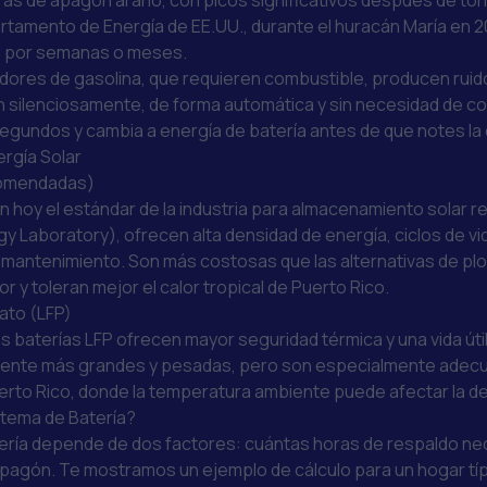
as de apagón al año, con picos significativos después de tor
rtamento de Energía de EE.UU.
, durante el huracán María en
ad por semanas o meses.
adores de gasolina, que requieren combustible, producen ruid
n silenciosamente, de forma automática y sin necesidad de co
egundos y cambia a energía de batería antes de que notes la 
ergía Solar
ecomendadas)
son hoy el estándar de la industria para almacenamiento solar r
gy Laboratory)
, ofrecen alta densidad de energía, ciclos de vi
 mantenimiento. Son más costosas que las alternativas de plom
r y toleran mejor el calor tropical de Puerto Rico.
fato (LFP)
 las baterías LFP ofrecen mayor seguridad térmica y una vida út
ramente más grandes y pesadas, pero son especialmente adecu
erto Rico, donde la temperatura ambiente puede afectar la de
tema de Batería?
ería depende de dos factores: cuántas horas de respaldo ne
 apagón. Te mostramos un ejemplo de cálculo para un hogar típ