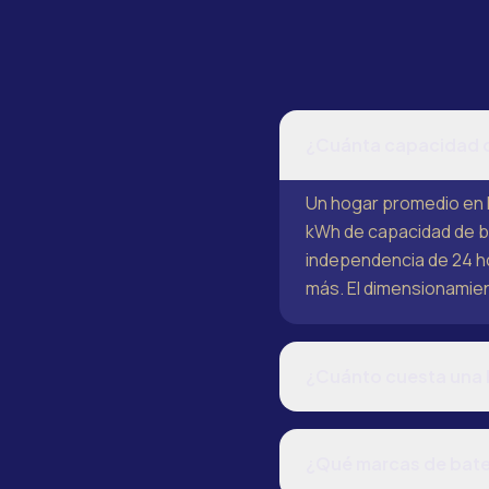
¿Cuánta capacidad d
Un hogar promedio en 
kWh de capacidad de ba
independencia de 24 h
más. El dimensionamie
¿Cuánto cuesta una b
¿Qué marcas de bater