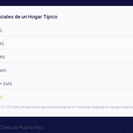
ciales de un Hogar Típico
h)
8h)
8h)
 4h)
× 24h)
s)
de 10–13.5 kWh proporciona aproximadamente 24 horas de respaldo en cargas esenci
 Clima de Puerto Rico