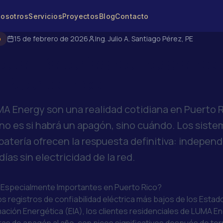
osotros
Servicios
Proyectos
Blog
Contacto
o
15 de febrero de 2026
Ing. Julio A. Santiago Pérez, PE
eta: Baterías de Respaldo 
 Puerto Rico
A Energy son una realidad cotidiana en Puerto 
a no es si habrá un apagón, sino cuándo. Los sist
atería ofrecen la respuesta definitiva: indepen
días sin electricidad de la red.
n Especialmente Importantes en Puerto Rico?
os registros de confiabilidad eléctrica más bajos de los Esta
mación Energética (EIA)
, los clientes residenciales de LUMA 