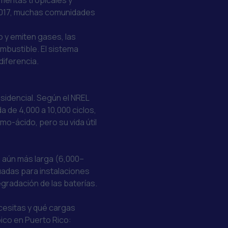
mentas tropicales y
 2017, muchas comunidades
o y emiten gases, las
mbustible. El sistema
diferencia.
esidencial. Según el
NREL
da de 4,000 a 10,000 ciclos,
o-ácido, pero su vida útil
il aún más larga (6,000–
adas para instalaciones
gradación de las baterías.
cesitas y qué cargas
ico en Puerto Rico: