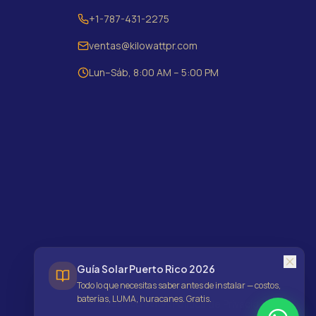
+1-787-431-2275
ventas@kilowattpr.com
Lun–Sáb, 8:00 AM – 5:00 PM
Guía Solar Puerto Rico 2026
Todo lo que necesitas saber antes de instalar — costos,
baterías, LUMA, huracanes. Gratis.
Política de Privacidad
BBB Accredited