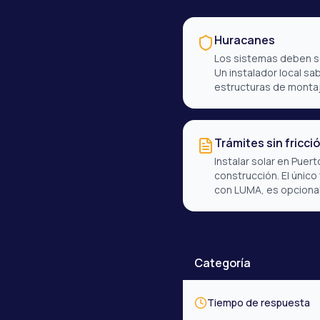
Huracanes
Los sistemas deben so
Un instalador local s
estructuras de montaj
Trámites sin fricci
Instalar solar en Puer
construcción. El único
con LUMA, es opcional
Categoría
Tiempo de respuesta