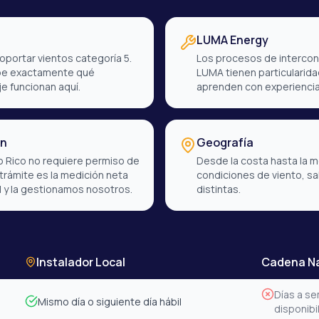
LUMA Energy
portar vientos categoría 5.
Los procesos de intercon
abe exactamente qué
LUMA tienen particularid
e funcionan aquí.
aprenden con experiencia
ón
Geografía
to Rico no requiere permiso de
Desde la costa hasta la 
 trámite es la medición neta
condiciones de viento, sal
 y la gestionamos nosotros.
distintas.
Instalador Local
Cadena Na
Días a s
Mismo día o siguiente día hábil
disponibi