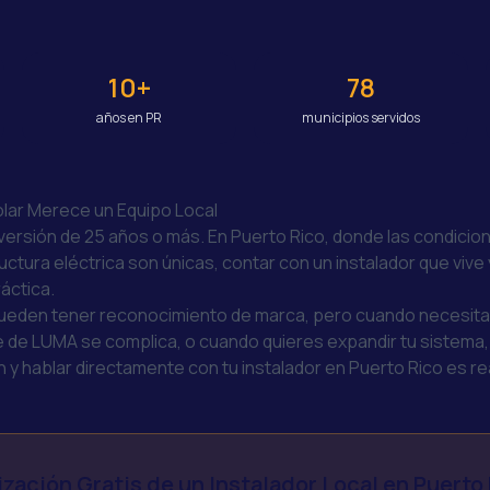
10+
78
años en PR
municipios servidos
lar Merece un Equipo Local
versión de 25 años o más. En Puerto Rico, donde las condicion
uctura eléctrica son únicas, contar con un instalador que vive y
áctica.
ueden tener reconocimiento de marca, pero cuando necesita
 de LUMA se complica, o cuando quieres expandir tu sistema, l
 y hablar directamente con tu instalador en Puerto Rico es real
zación Gratis de un Instalador Local en Puerto