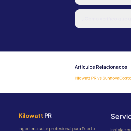
¿Cómo verifico que un
Artículos Relacionados
Kilowatt PR vs Sunnova
Costo
Kilowatt
PR
Servi
Ingeniería solar profesional para Puerto
Instalació