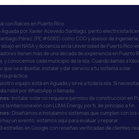
cal con Raíces en Puerto Rico
 Aguada por Xavier Acevedo Santiago, perito electricista lic
A. Santiago Pérez (PE #6083) como COO y asesor de ingeniería
trabajo en NASA y docencia en la Universidad de Puerto Rico 
ladores tienen más de una década de experiencia en Puerto 
, y conocemos cada municipio de la isla. Cuando llamas a Kilo
que va a diseñar, instalar y dar servicio a tu sistema solar.
n la práctica
estro equipo está en Aguada y sirve a toda la isla. Si necesi
e día hábil por WhatsApp o llamada.
ones:
Instalar solar no requiere permiso de construcción en P
 la interconexión con LUMA Energy por ti, de principio a fin.
anes:
Diseñamos e instalamos sistemas que cumplen con los 
 hay un evento, estamos aquí para evaluar y reparar.
9 estrellas en Google con reseñas verificadas de clientes rea