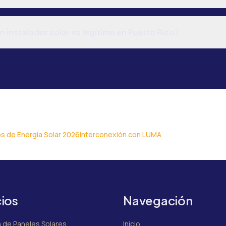
 instalador solar es legítimo en Puerto Rico?
s de Energía Solar 2026
Interconexión con LUMA
cios
Navegación
n de Paneles Solares
Inicio