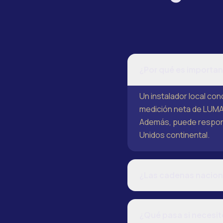
¿Por qué es important
Un instalador local con
medición neta de LUMA 
Además, puede respond
Unidos continental.
¿Las cadenas naciona
¿Qué pasa si necesit