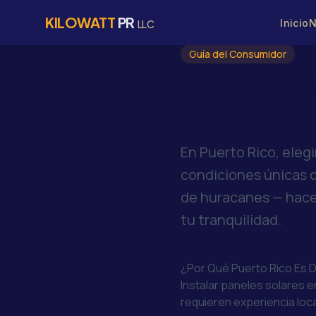
KILOWATT
PR
Inicio
N
LLC
Guía del Consumidor
Instalador 
Qué Import
En Puerto Rico, elegi
condiciones únicas d
de huracanes — hacen
tu tranquilidad.
¿Por Qué Puerto Rico Es 
Instalar paneles solares en
requieren experiencia loca