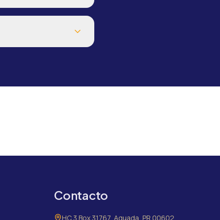
Contacto
HC 3 Box 31767, Aguada, PR 00602