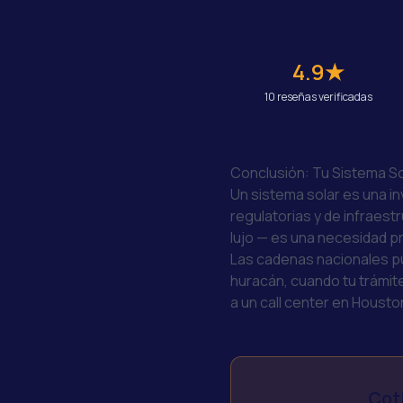
4.9★
10 reseñas verificadas
Conclusión: Tu Sistema So
Un sistema solar es una in
regulatorias y de infraestr
lujo — es una necesidad pr
Las cadenas nacionales p
huracán, cuando tu trámite
a un call center en Houston
Coti