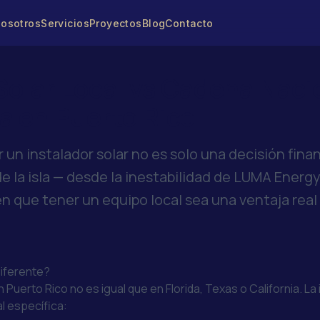
osotros
Servicios
Proyectos
Blog
Contacto
Solar Local vs Cadena Naci
a en Puerto Rico
r un instalador solar no es solo una decisión fina
e la isla — desde la inestabilidad de LUMA Energ
 que tener un equipo local sea una ventaja real 
Diferente?
 Puerto Rico no es igual que en Florida, Texas o California. La
l específica: