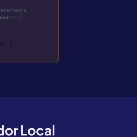
presenta una
horros. Sin
75
dor Local