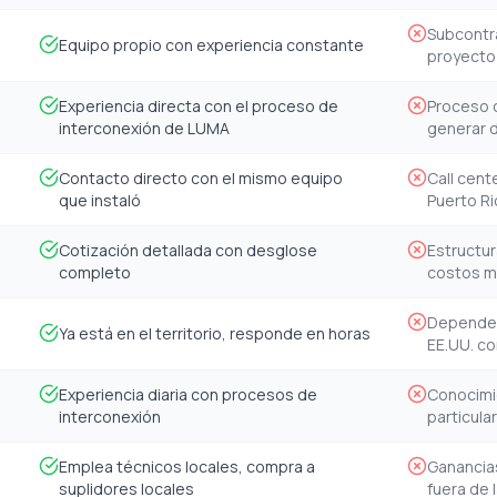
Subcontra
Equipo propio con experiencia constante
proyecto
Experiencia directa con el proceso de
Proceso 
interconexión de LUMA
generar 
Contacto directo con el mismo equipo
Call cent
que instaló
Puerto Ri
Cotización detallada con desglose
Estructur
completo
costos m
Depende 
Ya está en el territorio, responde en horas
EE.UU. co
Experiencia diaria con procesos de
Conocimi
interconexión
particula
Emplea técnicos locales, compra a
Ganancia
suplidores locales
fuera de l