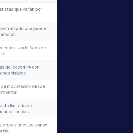
tistas que varían por
centralizado que puede
demoras
er centralizado fuera de
co
as de lease/PPA con
enos visibles
de movilización desde
ntinental
ento limitado de
ridades locales
s y decisiones se toman
a isla