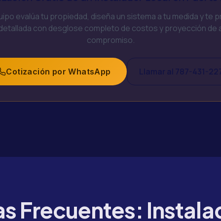
ipo evalúa tu propiedad, diseña un sistema a tu medida y te 
 detallada con desglose completo de costos y proyección de a
compromiso.
Llamar al 787-431-22
Cotización por WhatsApp
s Frecuentes: Instala