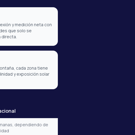
exión y medición neta con
ades que solo se
 directa.
montaña, cada zona tiene
inidad y exposición solar
cional
emanas, dependiendo de
lidad