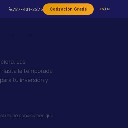
Cotización Gratis
787-431-2275
ES
|
EN
onal: Por
nciera. Las
y hasta la temporada
para tu inversión y
 isla tiene condiciones que