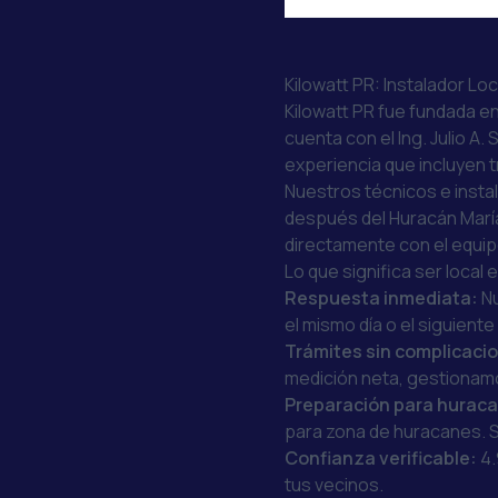
Kilowatt PR: Instalador Lo
Kilowatt PR fue fundada en
cuenta con el Ing. Julio 
experiencia que incluyen 
Nuestros técnicos e insta
después del Huracán María
directamente con el equipo 
Lo que significa ser local e
Respuesta inmediata:
Nu
el mismo día o el siguient
Trámites sin complicaci
medición neta, gestionamos
Preparación para hurac
para zona de huracanes. Si
Confianza verificable:
4.
tus vecinos.