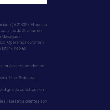
enciado (#21309). El equipo
, con más de 30 años de
en Mayagüez.
Rico. Operamos durante y
watt PR, hablas
tas servicio, respondemos
uerto Rico. Si deseas
códigos de construcción
les. Nuestros clientes son